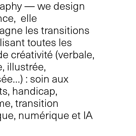
aphy — we design
ce, elle
gne les transitions
isant toutes les
e créativité (verbale,
, illustrée,
ée…) : soin aux
ts, handicap,
e, transition
que, numérique et IA
s