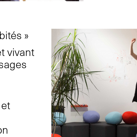
bités »
t vivant
usages
 et
on