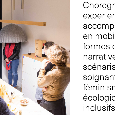
Choregr
experien
accompa
en mobil
formes d
narrative
scénaris
soignan
féminism
écologi
inclusif